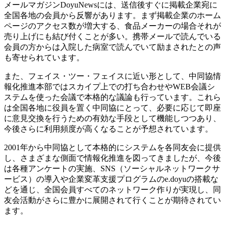
メールマガジンDoyuNewsには、送信後すぐに掲載企業宛に
全国各地の会員から反響があります。まず掲載企業のホーム
ページのアクセス数が増大する、食品メーカーの場合それが
売り上げにも結び付くことが多い。携帯メールで読んでいる
会員の方からは入院した病室で読んでいて励まされたとの声
も寄せられています。
また、フェイス・ツー・フェイスに近い形として、中同協情
報化推進本部ではスカイプ上での打ち合わせやWEB会議シ
ステムを使った会議で本格的な議論も行っています。これら
は全国各地に役員を置く中同協にとって、必要に応じて即座
に意見交換を行うための有効な手段として機能しつつあり、
今後さらに利用頻度が高くなることが予想されています。
2001年から中同協として本格的にシステムを各同友会に提供
し、さまざまな側面で情報化推進を図ってきましたが、今後
は各種アンケートの実施、SNS（ソーシャルネットワークサ
ービス）の導入や企業変革支援プログラムのe.doyuの搭載な
どを通じ、全国会員すべてのネットワーク作りが実現し、同
友会活動がさらに豊かに展開されて行くことが期待されてい
ます。