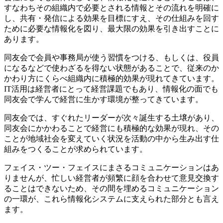
すなわちその組織内で必要とされる情報とその流れを明確に
し、共有・発信による効果を目標にすえ、その仕組みを回す
ために必要な情報化を図り、最大限の効果を引き出すことに
あります。
同友会で会員や事務局が使う習慣をつける、もしくは、役員
になるなどで使わざるを得ない状態があることで、従来のか
かわり方にくらべ組織内に積極的効果が現れてきています。
IT活用は経営者にとって経営課題でもあり、情報化の面でも
同友会で学んで経営に生かす環境が整ってきています。
同友会では、すぐれたリーダーが次々誕生する土壌があり、
同友会にかかわることで経営にも積極的な効果が現れ、その
ことが地域社会を変えていく状況を活動の中から生み出す仕
組みをつくることが求められています。
フェイス・ツー・フェイスにまさるコミュニケーションはあ
りませんが、忙しい経営者が頻繁に顔を合わせて意見交換す
ることはできないため、その間を埋めるコミュニケーション
の一環が、これら情報化システムに支えられた部分とも言え
ます。