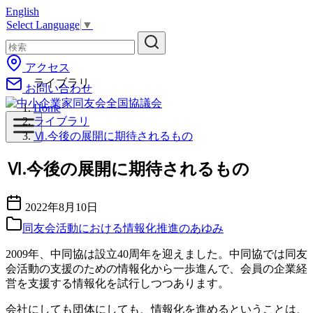
English
コ
Select Language
▼
ン
テ
ン
アクセス
ツ
ライブラリ
お問い合わせ
へ
移
Home
動
ライブラリ
Ⅵ.今後の展開に期待されるもの
Ⅵ.今後の展開に期待されるもの
2022年8月10日
同友会活動における情報化推進のあゆみ
2009年、中同協は設立40周年を迎えました。中同協では同友
会活動の支援のための情報化から一歩進んで、会員の企業経
営を支援する情報化を試行しつつあります。
会社にしても団体にしても、情報化を進めるということは、