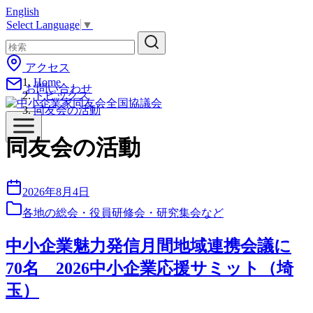
コ
English
Select Language
▼
ン
テ
ン
アクセス
ツ
Home
へ
お問い合わせ
トピックス
移
同友会の活動
動
同友会の活動
2026年8月4日
各地の総会・役員研修会・研究集会など
中小企業魅力発信月間地域連携会議に
70名 2026中小企業応援サミット（埼
玉）