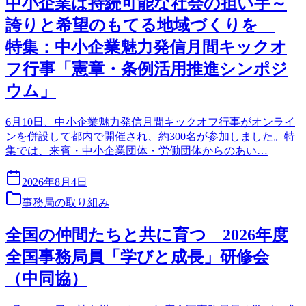
中小企業は持続可能な社会の担い手～
誇りと希望のもてる地域づくりを
特集：中小企業魅力発信月間キックオ
フ行事「憲章・条例活用推進シンポジ
ウム」
6月10日、中小企業魅力発信月間キックオフ行事がオンライ
ンを併設して都内で開催され、約300名が参加しました。特
集では、来賓・中小企業団体・労働団体からのあい…
2026年8月4日
事務局の取り組み
全国の仲間たちと共に育つ 2026年度
全国事務局員「学びと成長」研修会
（中同協）