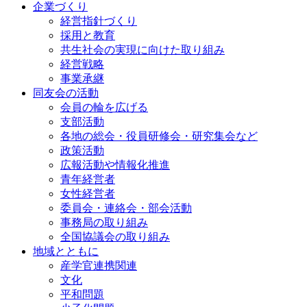
企業づくり
経営指針づくり
採用と教育
共生社会の実現に向けた取り組み
経営戦略
事業承継
同友会の活動
会員の輪を広げる
支部活動
各地の総会・役員研修会・研究集会など
政策活動
広報活動や情報化推進
青年経営者
女性経営者
委員会・連絡会・部会活動
事務局の取り組み
全国協議会の取り組み
地域とともに
産学官連携関連
文化
平和問題