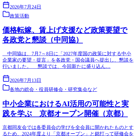
2026年7月24日
政策活動
価格転嫁、賃上げ支援など政策要望で
各政党と懇談（中同協）
中同協は、7月7～8日に「2027年度国の政策に対する中小
企業家の要望・提言」を各政党・国会議員へ提出し、懇談を
行いました。 懇談では、今回新たに盛り込ん…
2026年7月13日
各地の総会・役員研修会・研究集会など
中小企業におけるAI活用の可能性と実
践を学ぶ 京都オープン開催（京都）
京都同友会では各委員会の学びを全会員に開かれたものとす
るため、2024年度より「京都オープン」と銘打って研修会を