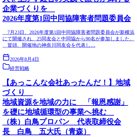
企業づくりを
2026年度第1回中同協障害者問題委員会
7月23日、2026年度第1回中同協障害者問題委員会が新横浜
にて開催され、25同友会と中同協から90名が参加しました。
冒頭、開催地の神奈川同友会を代表し…
2026年8月4日
経営戦略
【あっこんな会社あったんだ！】地域
づくり
地域資源を地域の力に 「報恩感謝」
を礎に地域循環型の事業へ挑む
（株）白鳥プロパン 代表取締役会
長 白鳥 五大氏（青森）