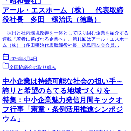
「昭和会社」
アール・エスホーム（株） 代表取締
役社長 多田 穣治氏（徳島）
採用と社内環境改善を一体として取り組む企業を紹介する
連載『若者に選ばれる企業へ』。第11回はアール・エスホー
ム（株）（多田穣治代表取締役社長、徳島同友会会員…
2026年8月4日
全国協議会の取り組み
中小企業は持続可能な社会の担い手～
誇りと希望のもてる地域づくりを
特集：中小企業魅力発信月間キックオ
フ行事「憲章・条例活用推進シンポジ
ウム」