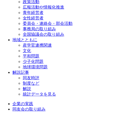
政策活動
広報活動や情報化推進
青年経営者
女性経営者
委員会・連絡会・部会活動
事務局の取り組み
全国協議会の取り組み
地域とともに
産学官連携関連
文化
平和問題
少子化問題
地球環境問題
解説記事
同友時評
制度など
解説
統計データを見る
企業の実践
同友会の取り組み