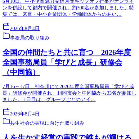
6月10日、中小企業魅力発信月間キックオフ行事がオンライ
ンを併設して都内で開催され、約300名が参加しました。特
集では、来賓・中小企業団体・労働団体からのあい…
2026年8月4日
事務局の取り組み
全国の仲間たちと共に育つ 2026年度
全国事務局員「学びと成長」研修会
（中同協）
7月16～17日、神奈川にて2026年度全国事務局員「学びと成
長」研修会が開催され、14同友会と中同協から33名が参加し
ました。 1日目は、グループごとのアイ…
2026年8月4日
共生社会の実現に向けた取り組み
人を生かす経営の実践で誰もが輝ける