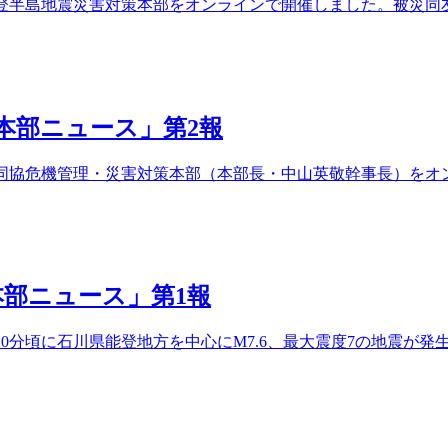
は能登半島地震災害対策本部をオンラインで開催しました。被災
策本部ニュース」第2報
、中同協危機管理・災害対策本部（本部長・中山英敬幹事長）を
策本部ニュース」第1報
4時10分頃に石川県能登地方を中心にM7.6、最大震度7の地震が