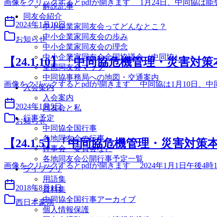
画像をクリックするとpdfが開きます 1月24日、中同協
解説記事
同友会紹介
2024年1月10日
中小企業家同友会ってどんなとこ？
中小企業家同友会の歩み
お知らせ
中小企業家同友会の理念
中小企業家同友会全国協議会（中同協）
【24.1.10】「中同協危機管理・災害対
全国同友会マップ
中同協事務局への地図・交通案内
画像をクリックするとpdfが開きます 中同協は1月10日
入会案内
入会案内
2024年1月5日
同友会と私
行事予定
お知らせ
中同協全国行事
各地同友会の行事
【24.1.5】「中同協危機管理・災害対
幹事会・委員会など
各地同友会公開行事予定一覧
画像をクリックするとpdfが開きます 2024年1月1日午後
ライブラリ
用語集
2018年8月1日
資料集
中同協全国行事アーカイブ
西日本豪雨
個人情報保護