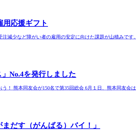
者雇用応援ギフト
注減少など障がい者の雇用の安定に向けた課題が山積みです
ス」No.4を発行しました
！ 熊本同友会が150名で第35回総会 6月１日、熊本同友会は
 「がまだす（がんばる）バイ！」