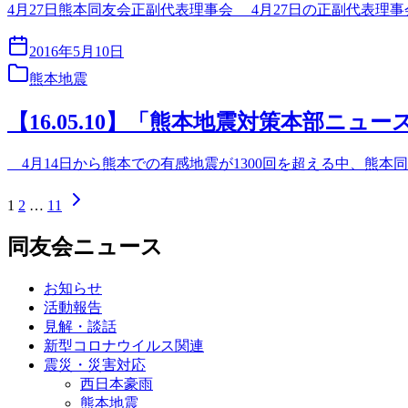
4月27日熊本同友会正副代表理事会 4月27日の正副代表
2016年5月10日
熊本地震
【16.05.10】「熊本地震対策本部ニュー
4月14日から熊本での有感地震が1300回を超える中、熊本
1
2
…
11
同友会ニュース
お知らせ
活動報告
見解・談話
新型コロナウイルス関連
震災・災害対応
西日本豪雨
熊本地震