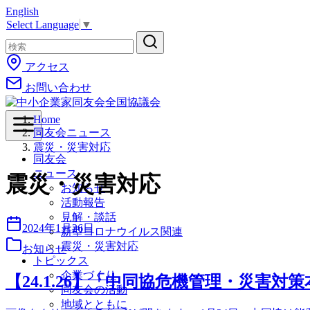
English
コ
Select Language
▼
ン
テ
ン
アクセス
ツ
お問い合わせ
へ
移
動
Home
同友会ニュース
震災・災害対応
同友会
ニュース
震災・災害対応
お知らせ
活動報告
見解・談話
2024年1月26日
新型コロナウイルス関連
震災・災害対応
お知らせ
トピックス
企業づくり
【24.1.26】「中同協危機管理・災害対
同友会の活動
地域とともに