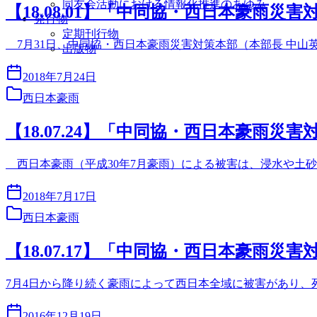
同友会活動における情報化推進のあゆみ
【18.08.01】「中同協・西日本豪雨災害
発行物
定期刊行物
7月31日、中同協・西日本豪雨災害対策本部（本部長 中山
出版物
2018年7月24日
西日本豪雨
【18.07.24】「中同協・西日本豪雨災害
西日本豪雨（平成30年7月豪雨）による被害は、浸水や土
2018年7月17日
西日本豪雨
【18.07.17】「中同協・西日本豪雨災害
7月4日から降り続く豪雨によって西日本全域に被害があり
2016年12月19日