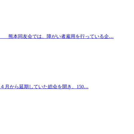
。 熊本同友会では、障がい者雇用を行っている企…
４月から延期していた総会を開き、150…