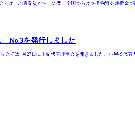
理事会では、地震発災からこの間、全国からは支援物資や義援金
ス」No.3を発行しました
同友会では4月27日に正副代表理事会を開きました。小屋松代