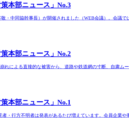
対策本部ニュース」No.3
英敬・中同協幹事長）が開催されました（WEB会議）。会議で
対策本部ニュース」No.2
砂崩れによる直接的な被害から、道路や鉄道網の寸断、自粛ム
対策本部ニュース」No.1
、死者・行方不明者は発表があるたび増えています。会員企業や