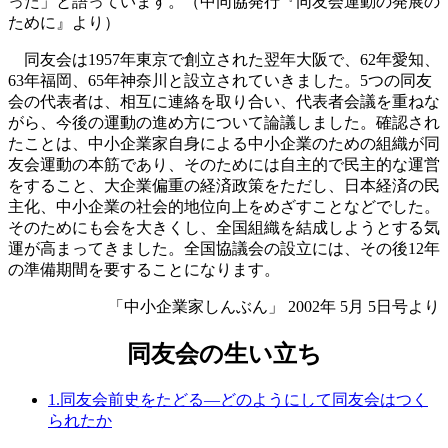
った」と語っています。（中同協発行『同友会運動の発展の
ために』より）
同友会は1957年東京で創立された翌年大阪で、62年愛知、
63年福岡、65年神奈川と設立されていきました。5つの同友
会の代表者は、相互に連絡を取り合い、代表者会議を重ねな
がら、今後の運動の進め方について論議しました。確認され
たことは、中小企業家自身による中小企業のための組織が同
友会運動の本筋であり、そのためには自主的で民主的な運営
をすること、大企業偏重の経済政策をただし、日本経済の民
主化、中小企業の社会的地位向上をめざすことなどでした。
そのためにも会を大きくし、全国組織を結成しようとする気
運が高まってきました。全国協議会の設立には、その後12年
の準備期間を要することになります。
「中小企業家しんぶん」 2002年 5月 5日号より
同友会の生い立ち
1.同友会前史をたどる―どのようにして同友会はつく
られたか