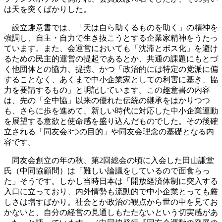
は天を突くばかりした。
設立趣意書では、「天は自ら助くるものを助く」の精神を
強調し、自主・自力で生き抜こうとする企業家精神をうたっ
ています。また、会運営においても「沈滞とボス化」を避け
るための民主的運営の提起であるとか、共通の課題にもとづ
く他団体との協力、提携、かつ「政治的には特定の党派に偏
することなく、あくまで中小企業家としての利害に基き、協
力を要請するもの」と明記しています。この趣意書の内容
は、先の「全中協」以来の優れた伝統の継承をはかりつつ
も、さらに歩を進めて、新しい時代に対応した中小企業運動
を展望する意欲と使命感を盛り込んだものでした。その後確
立される「同友会3つの目的」や同友会理念の基礎となる内
容です。
同友会創立の年の秋、第2回総会の頃に入会した田山謙堂
氏（中同協顧問）は「難しい論議をしているので面食らっ
た」そうです。しかし当時日本は「開放経済体制に突入する
入口に立っており、内外情勢も流動的で中小企業とっても厳
しさは増すばかり。社会とか政治の観点から世の中を見てお
かないと、自分の経営の見通しもたたないという切実感があ