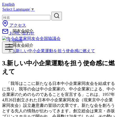
English
コ
Select Language
▼
ン
テ
ン
アクセス
ツ
同友会紹介
お問い合わせ
へ
移
Home
動
同友会紹介
3.新しい中小企業運動を担う使命感に燃えて
3.新しい中小企業運動を担う使命感に燃
えて
「我等はここに新たなる日本中小企業家同友会を結成する
に当り、我等の会は中小企業家の、中小企業家による、中小
企業家のためのものであることを宣言する」これは、1957年
4月26日創立された日本中小企業家同友会（現東京中小企業
家同友会）設立趣意書の冒頭の文章です。新たな会を創ろう
とする先人の情熱が伝わってきます。創立総会は東京・赤坂
プリンスホテルで開かれ、会員数は70名でしたが、その勢い