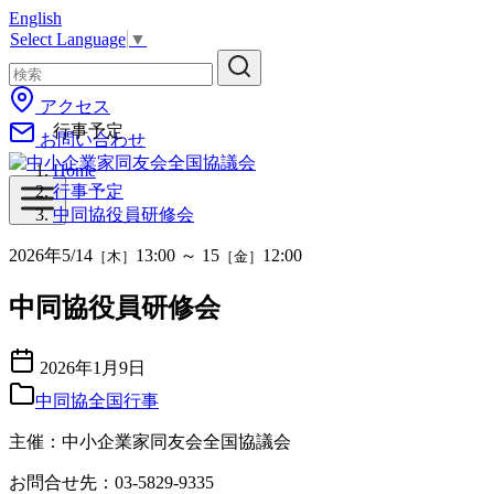
English
コ
Select Language
▼
ン
テ
ン
アクセス
ツ
行事予定
お問い合わせ
へ
移
Home
動
行事予定
中同協役員研修会
2026
年
5/
14
13:00
～
15
12:00
［木］
［金］
中同協役員研修会
2026年1月9日
中同協全国行事
主催：中小企業家同友会全国協議会
お問合せ先：03-5829-9335