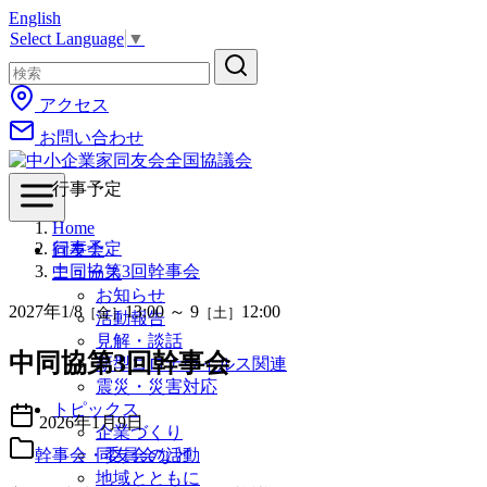
English
コ
Select Language
▼
ン
テ
ン
アクセス
ツ
お問い合わせ
へ
移
動
行事予定
Home
行事予定
同友会
中同協第3回幹事会
ニュース
お知らせ
2027
年
1/
8
13:00
～
9
12:00
［金］
［土］
活動報告
見解・談話
中同協第3回幹事会
新型コロナウイルス関連
震災・災害対応
トピックス
2026年1月9日
企業づくり
幹事会・委員会など
同友会の活動
地域とともに