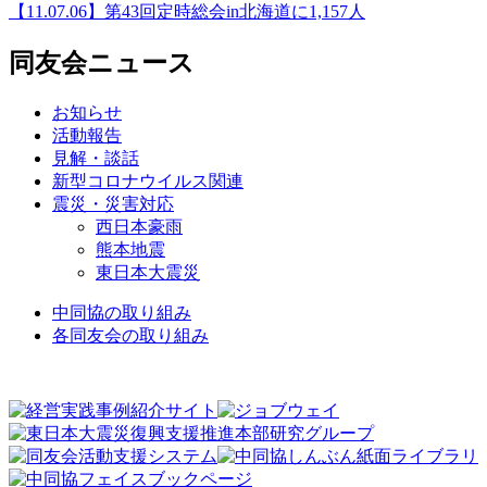
【11.07.06】第43回定時総会in北海道に1,157人
同友会ニュース
お知らせ
活動報告
見解・談話
新型コロナウイルス関連
震災・災害対応
西日本豪雨
熊本地震
東日本大震災
中同協の取り組み
各同友会の取り組み