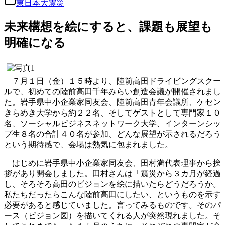
東日本大震災
未来構想を絵にすると、課題も展望も
明確になる
７月１日（金）１５時より、陸前高田ドライビングスクー
ルで、初めての陸前高田千年みらい創造会議が開催されまし
た。岩手県中小企業家同友会、陸前高田青年会議所、ケセン
きらめき大学から約２２名、そしてゲストとして専門家１０
名、ソーシャルビジネスネットワーク大学、インターンシッ
プ生８名の合計４０名が参加、どんな展望が示されるだろう
という期待感で、会場は熱気に包まれました。
はじめに岩手県中小企業家同友会、田村満代表理事から挨
拶があり開会しました。田村さんは「震災から３カ月が経過
し、そろそろ高田のビジョンを絵に描いたらどうだろうか。
私たちだったらこんな陸前高田にしたい、というものを示す
必要があると感じていました。言ってみるものです。そのパ
ース（ビジョン図）を描いてくれる人が突然現れました。そ