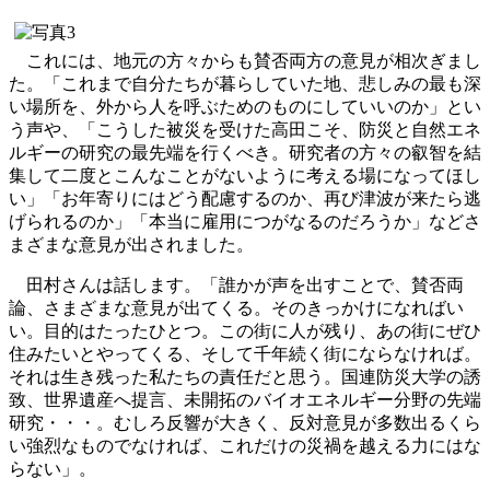
これには、地元の方々からも賛否両方の意見が相次ぎまし
た。「これまで自分たちが暮らしていた地、悲しみの最も深
い場所を、外から人を呼ぶためのものにしていいのか」とい
う声や、「こうした被災を受けた高田こそ、防災と自然エネ
ルギーの研究の最先端を行くべき。研究者の方々の叡智を結
集して二度とこんなことがないように考える場になってほし
い」「お年寄りにはどう配慮するのか、再び津波が来たら逃
げられるのか」「本当に雇用につがなるのだろうか」などさ
まざまな意見が出されました。
田村さんは話します。「誰かが声を出すことで、賛否両
論、さまざまな意見が出てくる。そのきっかけになればい
い。目的はたったひとつ。この街に人が残り、あの街にぜひ
住みたいとやってくる、そして千年続く街にならなければ。
それは生き残った私たちの責任だと思う。国連防災大学の誘
致、世界遺産へ提言、未開拓のバイオエネルギー分野の先端
研究・・・。むしろ反響が大きく、反対意見が多数出るくら
い強烈なものでなければ、これだけの災禍を越える力にはな
らない」。