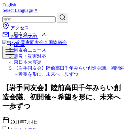
English
コ
Select Language
▼
ン
テ
ン
アクセス
ツ
同友会ニュース
お問い合わせ
へ
移
Home
動
同友会ニュース
震災・災害対応
東日本大震災
【岩手同友会】陸前高田千年みらい創造会議、初開催
～希望を形に、未来へ一歩ずつ
【岩手同友会】陸前高田千年みらい創
造会議、初開催～希望を形に、未来へ
一歩ずつ
2011年7月4日