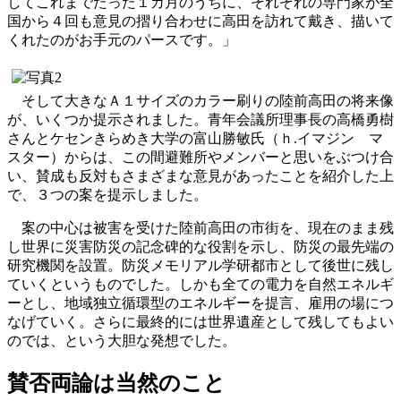
してこれまでたった１カ月のうちに、それぞれの専門家が全
国から４回も意見の摺り合わせに高田を訪れて戴き、描いて
くれたのがお手元のパースです。」
そして大きなＡ１サイズのカラー刷りの陸前高田の将来像
が、いくつか提示されました。青年会議所理事長の高橋勇樹
さんとケセンきらめき大学の富山勝敏氏（ｈ.イマジン マ
スター）からは、この間避難所やメンバーと思いをぶつけ合
い、賛成も反対もさまざまな意見があったことを紹介した上
で、３つの案を提示しました。
案の中心は被害を受けた陸前高田の市街を、現在のまま残
し世界に災害防災の記念碑的な役割を示し、防災の最先端の
研究機関を設置。防災メモリアル学研都市として後世に残し
ていくというものでした。しかも全ての電力を自然エネルギ
ーとし、地域独立循環型のエネルギーを提言、雇用の場につ
なげていく。さらに最終的には世界遺産として残してもよい
のでは、という大胆な発想でした。
賛否両論は当然のこと