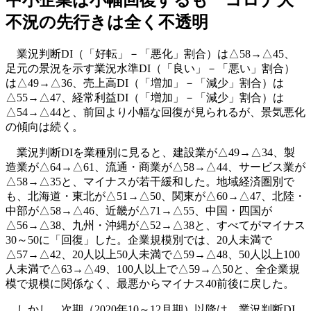
不況の先行きは全く不透明
業況判断DI（「好転」－「悪化」割合）は△58→△45、
足元の景況を示す業況水準DI（「良い」－「悪い」割合）
は△49→△36、売上高DI（「増加」－「減少」割合）は
△55→△47、経常利益DI（「増加」－「減少」割合）は
△54→△44と、前回より小幅な回復が見られるが、景気悪化
の傾向は続く。
業況判断DIを業種別に見ると、建設業が△49→△34、製
造業が△64→△61、流通・商業が△58→△44、サービス業が
△58→△35と、マイナスが若干緩和した。地域経済圏別で
も、北海道・東北が△51→△50、関東が△60→△47、北陸・
中部が△58→△46、近畿が△71→△55、中国・四国が
△56→△38、九州・沖縄が△52→△38と、すべてがマイナス
30～50に「回復」した。企業規模別では、20人未満で
△57→△42、20人以上50人未満で△59→△48、50人以上100
人未満で△63→△49、100人以上で△59→△50と、全企業規
模で規模に関係なく、最悪からマイナス40前後に戻した。
しかし、次期（2020年10～12月期）以降は、業況判断DI