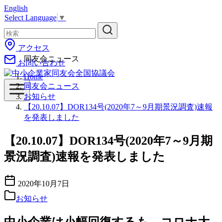
English
コ
Select Language
▼
ン
テ
ン
アクセス
ツ
同友会ニュース
お問い合わせ
へ
移
Home
動
同友会ニュース
お知らせ
【20.10.07】DOR134号(2020年7～9月期景況調査)速報
を発表しました
【20.10.07】DOR134号(2020年7～9月期
景況調査)速報を発表しました
2020年10月7日
お知らせ
中小企業は小幅回復するも コロナ大