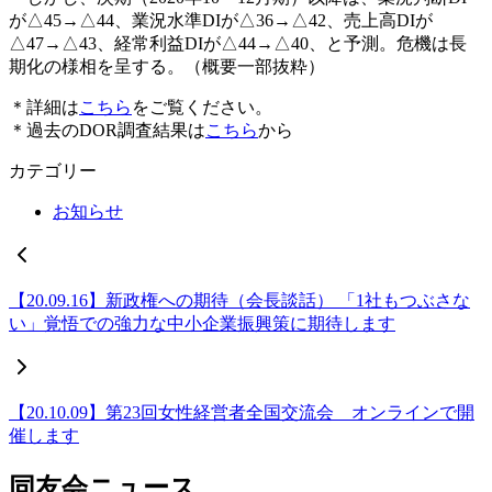
が△45→△44、業況水準DIが△36→△42、売上高DIが
△47→△43、経常利益DIが△44→△40、と予測。危機は長
期化の様相を呈する。（概要一部抜粋）
＊詳細は
こちら
をご覧ください。
＊過去のDOR調査結果は
こちら
から
カテゴリー
お知らせ
【20.09.16】新政権への期待（会長談話） 「1社もつぶさな
い」覚悟での強力な中小企業振興策に期待します
【20.10.09】第23回女性経営者全国交流会 オンラインで開
催します
同友会ニュース