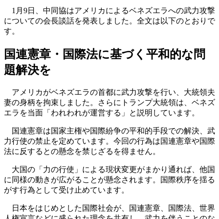
1月9日、中同協はアメリカによるベネズエラへの武力攻撃
についての会長談話を発表しました。全文は以下のとおりで
す。
国連憲章・国際法に基づく平和的な問
題解決を
アメリカがベネズエラの首都に武力攻撃を行い、大統領夫
妻の身柄を拘束しました。さらにトランプ大統領は、ベネズ
エラを当面「われわれが運営する」と説明しています。
国連憲章は国家主権や国際紛争の平和的手段での解決、武
力行使の禁止を定めています。今回の行為は国連憲章や国際
法に反するとの懸念を禁じざるを得ません。
大国の「力の行使」による現状変更がまかり通れば、他国
に同様の動きが広がることが懸念されます。国際秩序を揺る
がす行為として受け止めています。
日本をはじめとした国際社会が、国連憲章、国際法、世界
人権宣言などに盛られた理念を共有し、武力を伴うことのな