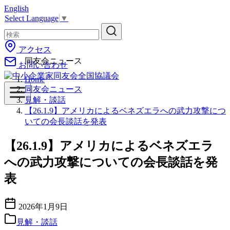
English
コ
Select Language
▼
ン
テ
ン
アクセス
ツ
同友会ニュース
お問い合わせ
へ
移
Home
動
同友会ニュース
見解・談話
【26.1.9】アメリカによるベネズエラへの武力攻撃につ
いての会長談話を発表
【26.1.9】アメリカによるベネズエラ
への武力攻撃についての会長談話を発
表
2026年1月9日
見解・談話