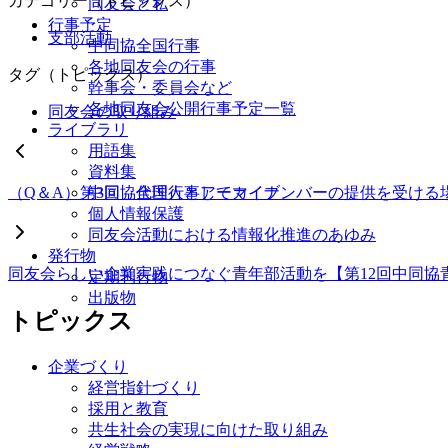
カテゴリー（トピックス）
同友会と私
行事予定
支部活動
中同協全国行事
各地同友会の行事
タグ（トピックス）
幹事会・委員会など
各地同友会公開行事予定一覧
同友会の取り組み
ライブラリ
用語集
資料集
（Q＆A）第3回 代理人としてマイナンバーの提供を受ける
中同協全国行事アーカイブ
個人情報保護
同友会活動における情報化推進のあゆみ
発行物
同友会らしい企業実践につなぐ青年部活動を【第12回中同協青
定期刊行物
出版物
トピックス
企業づくり
経営指針づくり
採用と教育
共生社会の実現に向けた取り組み