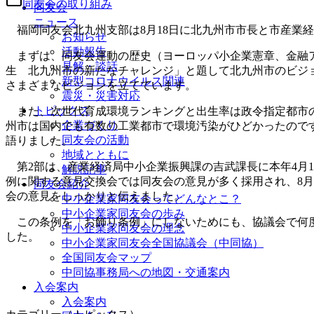
同友会の取り組み
同友会
ニュース
福岡同友会北九州支部は8月18日に北九州市市長と市産業経
お知らせ
活動報告
まずは、同友会運動の歴史（ヨーロッパ小企業憲章、金融ア
見解・談話
生 北九州市の新たなチャレンジ」と題して北九州市のビジ
新型コロナウイルス関連
さまざまなビジョンを立てています。
震災・災害対応
トピックス
また、次世代育成環境ランキングと出生率は政令指定都市の
企業づくり
州市は国内でも有数の工業都市で環境汚染がひどかったので
同友会の活動
語りました。
地域とともに
第2部は、産業経済局中小企業振興課の吉武課長に本年4月
解説記事
例に関する意見交換会では同友会の意見が多く採用され、8月
同友会紹介
会の意見をしっかりと伝えました。
中小企業家同友会ってどんなとこ？
中小企業家同友会の歩み
この条例を「お飾り条例」にしないためにも、協議会で何度
中小企業家同友会の理念
した。
中小企業家同友会全国協議会（中同協）
全国同友会マップ
中同協事務局への地図・交通案内
入会案内
入会案内