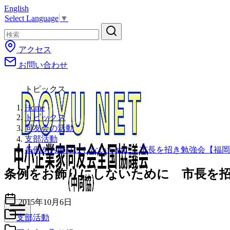
English
コ
Select Language
▼
ン
テ
ン
アクセス
ツ
お問い合わせ
へ
移
動
トピックス
Home
トピックス
同友会の活動
支部活動
条例をお飾りにしないために 市長を招き勉強会【福岡
条例をお飾りにしないために 市長を招
2015年10月6日
支部活動