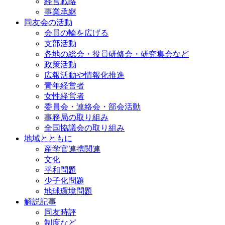
経営戦略
事業承継
同友会の活動
会員の輪を広げる
支部活動
各地の総会・役員研修会・研究集会など
政策活動
広報活動や情報化推進
青年経営者
女性経営者
委員会・連絡会・部会活動
事務局の取り組み
全国協議会の取り組み
地域とともに
産学官連携関連
文化
平和問題
少子化問題
地球環境問題
解説記事
同友時評
制度など