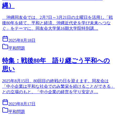
縄）
沖縄同友会では、2月7日～3月21日の土曜日を活用し「戦
後80年を経て、平和と経済、沖縄近代史を学び未来へつな
ぐ」をテーマに、同友会大学第16期大学院特別講…
2025年8月18日
平和問題
特集：戦後80年 語り継ごう平和への
思い
2025年8月15日、80回目の終戦の日を迎えます。同友会は
「中小企業は平和な社会でのみ繁栄を続けることができる」
との立場のもと、「中小企業の経営を守り安定さ…
2023年8月17日
平和問題