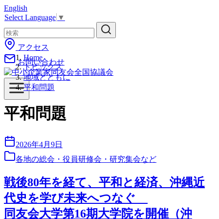
English
コ
Select Language
▼
ン
テ
ン
アクセス
ツ
Home
お問い合わせ
へ
トピックス
移
地域とともに
動
平和問題
平和問題
2026年4月9日
各地の総会・役員研修会・研究集会など
戦後80年を経て、平和と経済、沖縄近
代史を学び未来へつなぐ
同友会大学第16期大学院を開催（沖