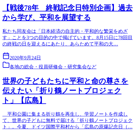
【戦後78年 終戦記念日特別企画】過去
から学び、平和を展望する
私たち同友会は「日本経済の自主的・平和的な繁栄をめざ
す」ことを3つの目的の中で掲げています。8月15日に78回目
の終戦の日を迎えるにあたり、あらためて平和の大…
2020年9月24日
各地の総会・役員研修会・研究集会など
世界の子どもたちに平和と命の尊さを
伝えたい「折り鶴ノートプロジェク
ト」【広島】
平和公園に集まる折り鶴を再生し、学習ノートを作成し
て、世界の子どもに無料で届ける「折り鶴ノートプロジェク
ト」。今夏、ドイツ国際平和村から「広島の原爆記念日（…