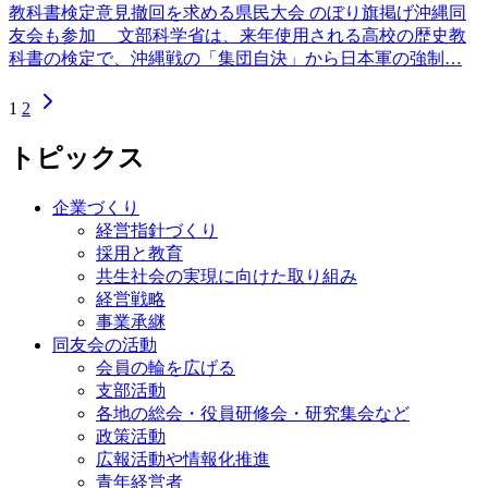
教科書検定意見撤回を求める県民大会 のぼり旗掲げ沖縄同
友会も参加 文部科学省は、来年使用される高校の歴史教
科書の検定で、沖縄戦の「集団自決」から日本軍の強制…
1
2
トピックス
企業づくり
経営指針づくり
採用と教育
共生社会の実現に向けた取り組み
経営戦略
事業承継
同友会の活動
会員の輪を広げる
支部活動
各地の総会・役員研修会・研究集会など
政策活動
広報活動や情報化推進
青年経営者