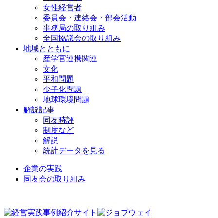
女性経営者
委員会・連絡会・部会活動
事務局の取り組み
全国協議会の取り組み
地域とともに
産学官連携関連
文化
平和問題
少子化問題
地球環境問題
解説記事
同友時評
制度など
解説
統計データを見る
企業の実践
同友会の取り組み