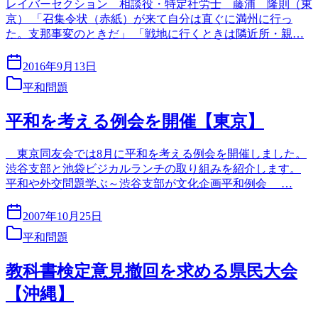
レイバーセクション 相談役・特定社労士 藤浦 隆則（東
京） 「召集令状（赤紙）が来て自分は直ぐに満州に行っ
た。支那事変のときだ」 「戦地に行くときは隣近所・親…
2016年9月13日
平和問題
平和を考える例会を開催【東京】
東京同友会では8月に平和を考える例会を開催しました。
渋谷支部と池袋ビジカルランチの取り組みを紹介します。
平和や外交問題学ぶ～渋谷支部が文化企画平和例会 …
2007年10月25日
平和問題
教科書検定意見撤回を求める県民大会
【沖縄】