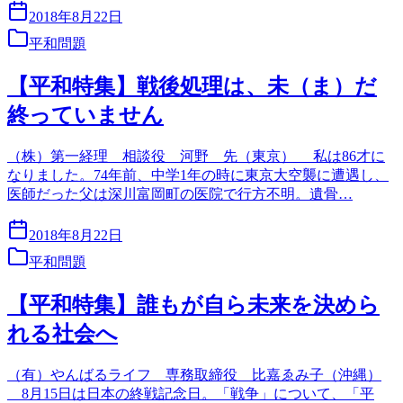
2018年8月22日
平和問題
【平和特集】戦後処理は、未（ま）だ
終っていません
（株）第一経理 相談役 河野 先（東京） 私は86才に
なりました。74年前、中学1年の時に東京大空襲に遭遇し、
医師だった父は深川富岡町の医院で行方不明。遺骨…
2018年8月22日
平和問題
【平和特集】誰もが自ら未来を決めら
れる社会へ
（有）やんばるライフ 専務取締役 比嘉ゑみ子（沖縄）
8月15日は日本の終戦記念日。「戦争」について、「平