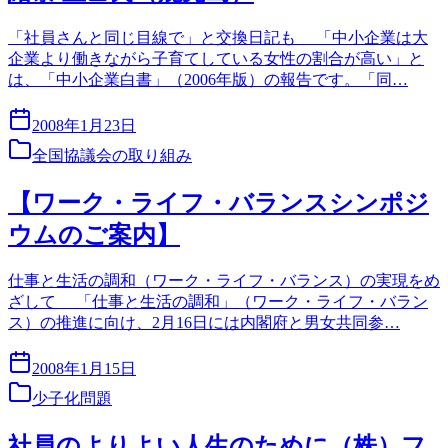
「社員さんと同じ目線で」と交換日記も 「中小企業は大
企業より働きながら子育てしている女性の割合が高い」と
は、「中小企業白書」（2006年版）の報告です。「同…
2008年1月23日
全国協議会の取り組み
【ワーク・ライフ・バランスシンポジ
ウムのご案内】
仕事と生活の調和（ワーク・ライフ・バランス）の実現をめ
ざして 「仕事と生活の調和」（ワーク・ライフ・バラン
ス）の推進に向け、2月16日には内閣府と男女共同参…
2008年1月15日
少子化問題
社員のよりよい人生のために（株）フ