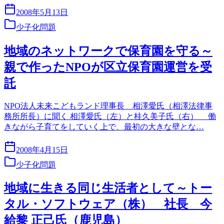
2008年5月13日
少子化問題
地域のネットワークで保育園を守る～
親で作ったNPOが区立保育園運営を受
託
NPO法人未来こどもランド理事長 相澤愛氏（相澤法律事
務所所長）に聞く 相澤愛氏（左）と桂久美子氏（右） 働
きながら子育てをしていく上で、最初の大きな壁とな…
2008年4月15日
少子化問題
地域に生きる同じ生活者として～トー
タル・ソフトウェア（株） 社長 今
給黎 正己氏（鹿児島）