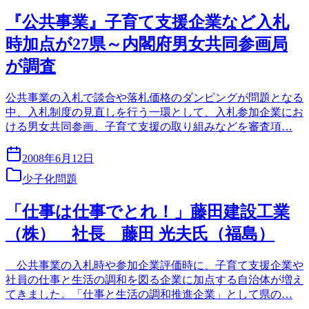
『公共事業』子育て支援企業など入札
時加点が27県～内閣府男女共同参画局
が調査
公共事業の入札で談合や落札価格のダンピングが問題となる
中、入札制度の見直しを行う一環として、入札参加企業にお
ける男女共同参画、子育て支援の取り組みなどを審査項…
2008年6月12日
少子化問題
「仕事は仕事でとれ！」藤田建設工業
（株） 社長 藤田 光夫氏（福島）
公共事業の入札時や参加企業評価時に、子育て支援企業や
社員の仕事と生活の調和を図る企業に加点する自治体が増え
てきました。「仕事と生活の調和推進企業」として県の…