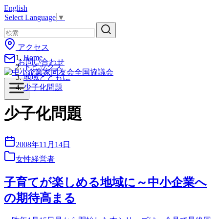
English
コ
Select Language
▼
ン
テ
ン
アクセス
ツ
Home
お問い合わせ
へ
トピックス
移
地域とともに
動
少子化問題
少子化問題
2008年11月14日
女性経営者
子育てが楽しめる地域に～中小企業へ
の期待高まる