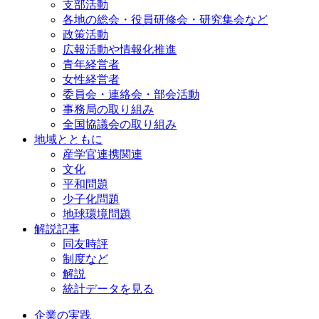
支部活動
各地の総会・役員研修会・研究集会など
政策活動
広報活動や情報化推進
青年経営者
女性経営者
委員会・連絡会・部会活動
事務局の取り組み
全国協議会の取り組み
地域とともに
産学官連携関連
文化
平和問題
少子化問題
地球環境問題
解説記事
同友時評
制度など
解説
統計データを見る
企業の実践