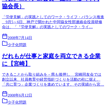
協会長）
「労使見解」の実践としてのワーク・ライフ・バランス推進
9月5～6日、神戸で開かれた中同協女性部連絡会役員研修
会は、「『労使見解』の実践としてのワーク・ライ…
2008年7月14日
少子化問題
だれもが仕事と家庭を両立できる企業
に【宮崎】
できることから取り組みを－県も後押し 宮崎同友会では
創立以来、社員教育や経営指針づくりを活動の柱に据え、
「共に育つ」企業づくりを進めています。その実績から宮…
2008年6月12日
少子化問題