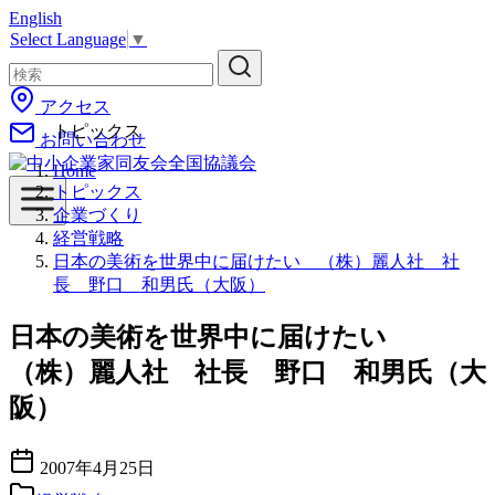
English
コ
Select Language
▼
ン
テ
ン
アクセス
ツ
トピックス
お問い合わせ
へ
移
Home
動
トピックス
企業づくり
経営戦略
日本の美術を世界中に届けたい （株）麗人社 社
長 野口 和男氏（大阪）
日本の美術を世界中に届けたい
（株）麗人社 社長 野口 和男氏（大
阪）
2007年4月25日