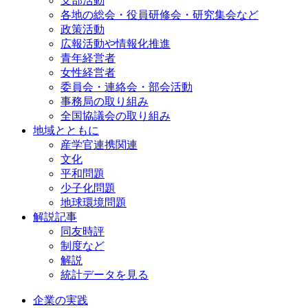
支部活動
各地の総会・役員研修会・研究集会など
政策活動
広報活動や情報化推進
青年経営者
女性経営者
委員会・連絡会・部会活動
事務局の取り組み
全国協議会の取り組み
地域とともに
産学官連携関連
文化
平和問題
少子化問題
地球環境問題
解説記事
同友時評
制度など
解説
統計データを見る
企業の実践