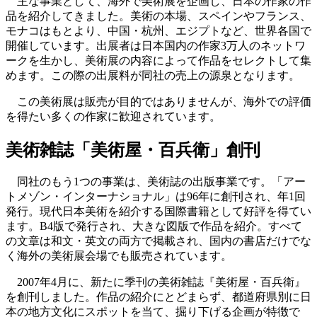
主な事業として、海外で美術展を企画し、日本の作家の作
品を紹介してきました。美術の本場、スペインやフランス、
モナコはもとより、中国・杭州、エジプトなど、世界各国で
開催しています。出展者は日本国内の作家3万人のネットワ
ークを生かし、美術展の内容によって作品をセレクトして集
めます。この際の出展料が同社の売上の源泉となります。
この美術展は販売が目的ではありませんが、海外での評価
を得たい多くの作家に歓迎されています。
美術雑誌「美術屋・百兵衛」創刊
同社のもう1つの事業は、美術誌の出版事業です。「アー
トメゾン・インターナショナル」は96年に創刊され、年1回
発行。現代日本美術を紹介する国際書籍として好評を得てい
ます。B4版で発行され、大きな図版で作品を紹介。すべて
の文章は和文・英文の両方で掲載され、国内の書店だけでな
く海外の美術展会場でも販売されています。
2007年4月に、新たに季刊の美術雑誌『美術屋・百兵衛』
を創刊しました。作品の紹介にとどまらず、都道府県別に日
本の地方文化にスポットを当て、掘り下げる企画が特徴で