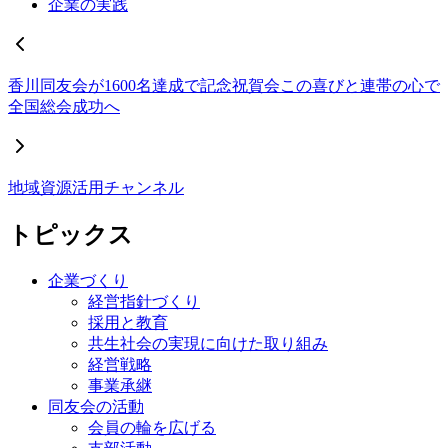
企業の実践
香川同友会が1600名達成で記念祝賀会この喜びと連帯の心で
全国総会成功へ
地域資源活用チャンネル
トピックス
企業づくり
経営指針づくり
採用と教育
共生社会の実現に向けた取り組み
経営戦略
事業承継
同友会の活動
会員の輪を広げる