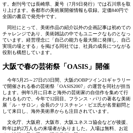
す。創刊号では長崎県、夏号（7月9日発行）では石川県を取
り上げます。各都市の美術展開催情報も収録。定価840円で
全国の書店で発売中です。
同社にとって、美術作品の紹介以外の企画記事は初めての
チャレンジであり、美術雑誌の中でもユニークなものとなっ
ています。経営理念に「自己の能力を最大限に発揮し、自己
実現の場とする」を掲げる同社では、社員の成長につながる
役割も構想しています。
大阪で春の芸術祭「OASIS」開催
今年5月25～27日の3日間、大阪のOBPツイン21ギャラリー
で開催される春の芸術祭「OASIS2007」の運営を同社が担当
します。例年5月に日本と海外の芸術家の自信作を集めて行
われるもので、今年で12回目。フランス・パリの著名な美術
展「ル・サロン」会長のクリスチャン・ビエ氏が名誉顧問と
して来日し、海外美術界からも注目されています。
文化庁、大阪府、大阪市、大阪ユネスコ協会などが後援、
昨年は約2万人もの来場者がありました。入場は無料、お近