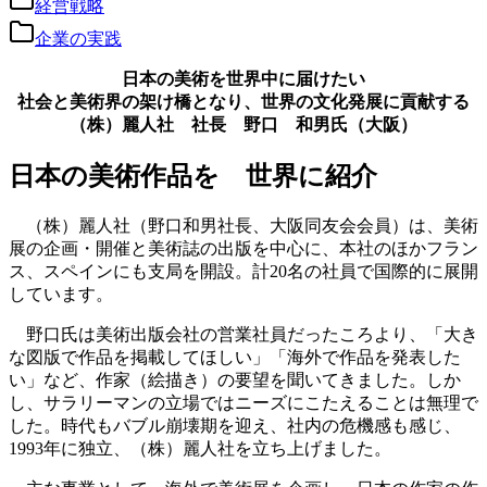
経営戦略
企業の実践
日本の美術を世界中に届けたい
社会と美術界の架け橋となり、世界の文化発展に貢献する
（株）麗人社 社長 野口 和男氏（大阪）
日本の美術作品を 世界に紹介
（株）麗人社（野口和男社長、大阪同友会会員）は、美術
展の企画・開催と美術誌の出版を中心に、本社のほかフラン
ス、スペインにも支局を開設。計20名の社員で国際的に展開
しています。
野口氏は美術出版会社の営業社員だったころより、「大き
な図版で作品を掲載してほしい」「海外で作品を発表した
い」など、作家（絵描き）の要望を聞いてきました。しか
し、サラリーマンの立場ではニーズにこたえることは無理で
した。時代もバブル崩壊期を迎え、社内の危機感も感じ、
1993年に独立、（株）麗人社を立ち上げました。