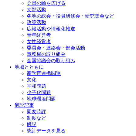
会員の輪を広げる
支部活動
各地の総会・役員研修会・研究集会など
政策活動
広報活動や情報化推進
青年経営者
女性経営者
委員会・連絡会・部会活動
事務局の取り組み
全国協議会の取り組み
地域とともに
産学官連携関連
文化
平和問題
少子化問題
地球環境問題
解説記事
同友時評
制度など
解説
統計データを見る