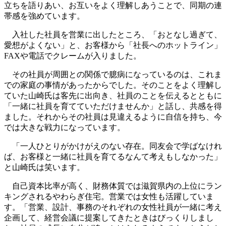
立ちを語りあい、お互いをよく理解しあうことで、同期の連
帯感を強めています。
入社した社員を営業に出したところ、「おとなし過ぎて、
愛想がよくない」と、お客様から「社長へのホットライン」
FAXや電話でクレームが入りました。
その社員が周囲との関係で臆病になっているのは、これま
での家庭の事情があったからでした。そのことをよく理解し
ていた山崎氏は客先に出向き、社員のことを伝えるとともに
「一緒に社員を育てていただけませんか」と話し、共感を得
ました。それからその社員は見違えるように自信を持ち、今
では大きな戦力になっています。
「一人ひとりがかけがえのない存在。同友会で学ばなけれ
ば、お客様と一緒に社員を育てるなんて考えもしなかった」
と山崎氏は笑います。
自己資本比率が高く、財務体質では滋賀県内の上位にラン
キングされるやわらぎ住宅。営業では女性も活躍していま
す。「営業、設計、事務のそれぞれの女性社員が一緒に考え
企画して、経営会議に提案してきたときはびっくりしまし