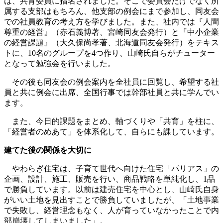
は、共育委員に指名されました。そこで委員会だけでなく所
属する支部はもちろん、他支部の例会にまで参加し、同友会
での社員教育の考え方を学びました。また、社内では『人間
尊重の経営』（赤石義博著、宮崎同友会発行）と『中小企業
の経営課題』（大久保尚孝著、北海道同友会発行）をテキス
トに、10名のグループを4つ作り、山崎氏自らがチューター
となって勉強会を行いました。
その後も同友会の例会案内を全社員に回覧し、希望する社
員と共に例会に出席、全国行事では幹部社員と共に学んでい
ます。
また、今日的課題をまとめ、軸づくりや「共育」を柱に、
「経営者のめあて」を体系化して、自らにも課しています。
建てた後の関係を大切に
やわらぎ住宅は、子育て世代へ向けた住宅「パリアス」の
企画、設計、施工、販売を行い、商品戦略を単純化し、1品
で勝負しています。以前は建売住宅を中心とし、山崎氏自身
がいい土地を見出すことで勝負していましたが、「土地事業
で失敗し、経営理念もなく、人が育っていなかったことで内
部崩壊してしまいました」。