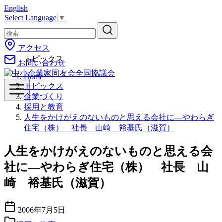
English
コ
Select Language
▼
ン
テ
ン
アクセス
ツ
トピックス
お問い合わせ
へ
移
Home
動
トピックス
企業づくり
採用と教育
人生をかけがえのないものと思える会社に―やわらぎ
住宅（株） 社長 山崎 裕基氏（滋賀）
人生をかけがえのないものと思える会
社に―やわらぎ住宅（株） 社長 山
崎 裕基氏（滋賀）
2006年7月5日