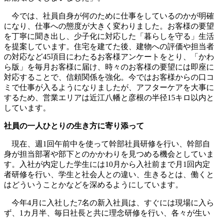
今では、社員自身が何のために仕事をしているのかが明確
になり、仕事への態度が大きく変わりました。お客様の要望
を丁寧に聞き出し、少子化に対応した「暮らしを守る」生活
を提案しています。住宅を建てた後、建物への評価や担当者
の対応など45項目にわたるお客様アンケートをとり、「かわ
ら版」を毎月お客様に届け、時々のお客様の要望には即座に
対応することで、信頼関係を強化。今ではお客様からの口コ
ミで仕事が入るようになりましたが、アフターケアを大事に
するため、営業エリアは近江八幡と彦根の半径15キロ以内と
しています。
社員の一人ひとりの生き方に寄り添って
現在、週1回午前中を使って幹部社員研修を行い、幹部自
身が担当部署や部下とのかかわりを見つめる機会としていま
す。入社が内定した学生には10月から入社前まで月1回内定
者研修を行い、学生と社会人との違い、生きるとは、働くと
はどういうことかなどを深めるようにしています。
今年4月に入社した7名の新入社員は、すぐには現場に入ら
ず、1カ月半、毎日社長と共に理念研修を行い、各々が生い