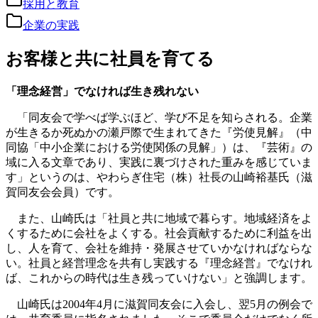
採用と教育
企業の実践
お客様と共に社員を育てる
「理念経営」でなければ生き残れない
「同友会で学べば学ぶほど、学び不足を知らされる。企業
が生きるか死ぬかの瀬戸際で生まれてきた『労使見解』（中
同協「中小企業における労使関係の見解」）は、『芸術』の
域に入る文章であり、実践に裏づけされた重みを感じていま
す」というのは、やわらぎ住宅（株）社長の山崎裕基氏（滋
賀同友会会員）です。
また、山崎氏は「社員と共に地域で暮らす。地域経済をよ
くするために会社をよくする。社会貢献するために利益を出
し、人を育て、会社を維持・発展させていかなければならな
い。社員と経営理念を共有し実践する『理念経営』でなけれ
ば、これからの時代は生き残っていけない」と強調します。
山崎氏は2004年4月に滋賀同友会に入会し、翌5月の例会で