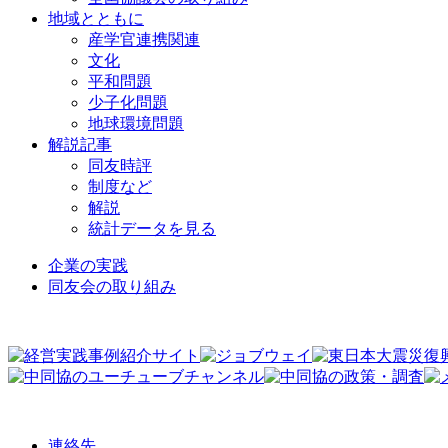
地域とともに
産学官連携関連
文化
平和問題
少子化問題
地球環境問題
解説記事
同友時評
制度など
解説
統計データを見る
企業の実践
同友会の取り組み
連絡先