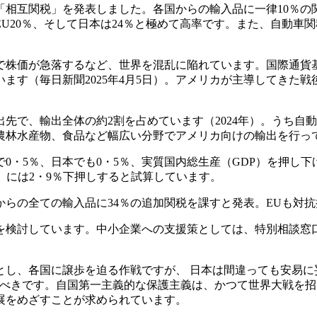
相互関税」を発表しました。各国からの輸入品に一律10％の
EU20％、そして日本は24％と極めて高率です。また、自動
株価が急落するなど、世界を混乱に陥れています。国際通貨基
ます（毎日新聞2025年4月5日）。アメリカが主導してきた
で、輸出全体の約2割を占めています（2024年）。うち自動
農林水産物、食品など幅広い分野でアメリカ向けの輸出を行っ
・5％、日本でも0・5％、実質国内総生産（GDP）を押し
9年）には2・9％下押しすると試算しています。
らの全ての輸入品に34％の追加関税を課すと発表。EUも対
検討しています。中小企業への支援策としては、特別相談窓
し、各国に譲歩を迫る作戦ですが、 日本は間違っても安易に
るべきです。自国第一主義的な保護主義は、かつて世界大戦を
展をめざすことが求められています。