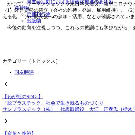
同友会活動における情報化推進のあゆみ
かつて、リーマンショックや東日本大震災、新型コロナウイ
発行物
（1）経営姿勢の確立（会社の維持・発展、雇用維持）、（2
定期刊行物
える化、（6）同友会への参加・活用、などが確認されてい
出版物
今後の動向を注視しつつ、これらの教訓にも学びながら、会
カテゴリー（トピックス）
同友時評
【わが社のSDGs】
「脱プラスチック」社会で生き残るものづくり
サンプラスチック（株） 代表取締役 大江 正孝氏（栃木
【変革と挑戦】