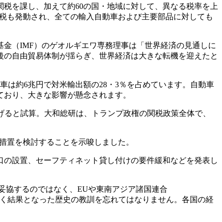
関税を課し、加えて約60の国・地域に対して、異なる税率を上
車関税も発動され、全ての輸入自動車および主要部品に対しても
金（IMF）のゲオルギエワ専務理事は「世界経済の見通しに
戦後の自由貿易体制が揺らぎ、世界経済は大きな転機を迎えたと
車は約6兆円で対米輸出額の28・3％を占めています。自動車
ており、大きな影響が懸念されます。
下げると試算。大和総研は、トランプ政権の関税政策全体で、
抗措置を検討することを示唆しました。
口の設置、セーフティネット貸し付けの要件緩和などを発表し
妥協するのではなく、EUや東南アジア諸国連合
招く結果となった歴史の教訓を忘れてはなりません。各国の経