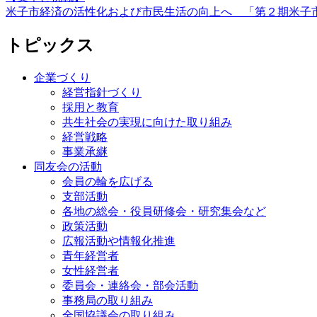
米子市経済の活性化および市民生活の向上へ 「第２期米子
トピックス
企業づくり
経営指針づくり
採用と教育
共生社会の実現に向けた取り組み
経営戦略
事業承継
同友会の活動
会員の輪を広げる
支部活動
各地の総会・役員研修会・研究集会など
政策活動
広報活動や情報化推進
青年経営者
女性経営者
委員会・連絡会・部会活動
事務局の取り組み
全国協議会の取り組み