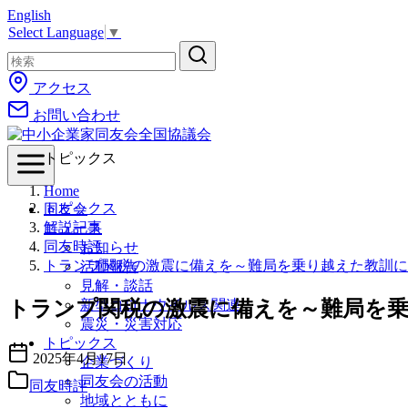
English
コ
Select Language
▼
ン
テ
ン
アクセス
ツ
お問い合わせ
へ
移
動
トピックス
Home
トピックス
同友会
解説記事
ニュース
同友時評
お知らせ
トランプ関税の激震に備えを～難局を乗り越えた教訓に
活動報告
見解・談話
トランプ関税の激震に備えを～難局を
新型コロナウイルス関連
震災・災害対応
トピックス
2025年4月17日
企業づくり
同友会の活動
同友時評
地域とともに