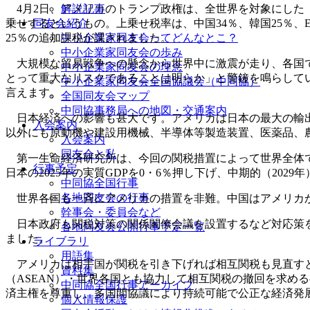
4月2日、アメリカのトランプ政権は、全世界を対象にした「
解説記事
乗せするというもの。上乗せ税率は、中国34％、韓国25％、
同友会紹介
25％の追加課税が課されました。
中小企業家同友会ってどんなとこ？
中小企業家同友会の歩み
大規模な貿易戦争への懸念から世界中に激震が走り、各国で
中小企業家同友会の理念
とって重大なリスクであることは明らか」と警鐘を鳴らしてい
中小企業家同友会全国協議会（中同協）
言えます。
全国同友会マップ
中同協事務局への地図・交通案内
日本経済への影響も甚大です。アメリカは日本の最大の輸出先
入会案内
以外にも原動機や建設用機械、半導体等製造装置、医薬品、
入会案内
同友会と私
第一生命経済研究所は、今回の関税措置によって世界全体で0
行事予定
日本の2025年の実質GDPを0・6％押し下げ、中期的（202
中同協全国行事
各地同友会の行事
世界各国も一斉にアメリカの措置を非難。中国はアメリカか
幹事会・委員会など
日本政府も関税対策の関係閣僚会議を設置するなど対応策を
各地同友会公開行事予定一覧
ました。
ライブラリ
用語集
アメリカは相手国が関税を引き下げれば相互関税も見直すと
資料集
（ASEAN）・世界各国とも協力して相互関税の撤回を求め
中同協全国行事アーカイブ
済主権を尊重し、多国間協議により持続可能で公正な経済発
個人情報保護