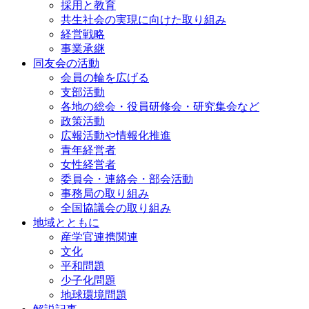
採用と教育
共生社会の実現に向けた取り組み
経営戦略
事業承継
同友会の活動
会員の輪を広げる
支部活動
各地の総会・役員研修会・研究集会など
政策活動
広報活動や情報化推進
青年経営者
女性経営者
委員会・連絡会・部会活動
事務局の取り組み
全国協議会の取り組み
地域とともに
産学官連携関連
文化
平和問題
少子化問題
地球環境問題