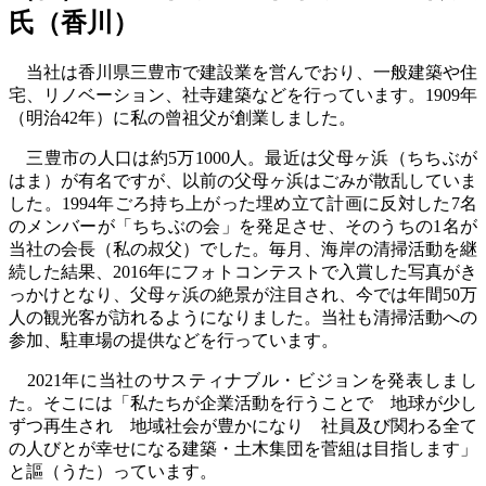
氏（香川）
当社は香川県三豊市で建設業を営んでおり、一般建築や住
宅、リノベーション、社寺建築などを行っています。1909年
（明治42年）に私の曾祖父が創業しました。
三豊市の人口は約5万1000人。最近は父母ヶ浜（ちちぶが
はま）が有名ですが、以前の父母ヶ浜はごみが散乱していま
した。1994年ごろ持ち上がった埋め立て計画に反対した7名
のメンバーが「ちちぶの会」を発足させ、そのうちの1名が
当社の会長（私の叔父）でした。毎月、海岸の清掃活動を継
続した結果、2016年にフォトコンテストで入賞した写真がき
っかけとなり、父母ヶ浜の絶景が注目され、今では年間50万
人の観光客が訪れるようになりました。当社も清掃活動への
参加、駐車場の提供などを行っています。
2021年に当社のサスティナブル・ビジョンを発表しまし
た。そこには「私たちが企業活動を行うことで 地球が少し
ずつ再生され 地域社会が豊かになり 社員及び関わる全て
の人びとが幸せになる建築・土木集団を菅組は目指します」
と謳（うた）っています。