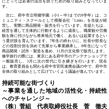
にとっては若者の流出を防ぐための取り組みとなっていま
す。
次に、府中市立明郷学園（小1～中3までの9学年）は、コ
ミュニティ・スクールとして模擬会社「Links」を生徒が経
営し、実際に商品開発・販売を行っています。生徒たちは、
経営を通して主体的に行動するように成長し、職業観や労働
観を身に付けながら将来地元で働く、あるいは起業するとい
う選択肢を育んでいます。7年生の終わりに、社長や部長な
どの役割分担を決めて先輩から事業継承し、8年生になって
商品開発・試作・製造を進め、11月の文化祭で販売します。
修学旅行の際には、東京にある府中市のアンテナショップで
一般販売し、3月に次の世代に引き継ぎを行います。現在
は、教育委員会も関わる府中市官民連携会議の中で、府中市
全体の取り組みとして広げていくよう議論が進んでいます。
持続可能な街づくり
～事業を通した地域の活性化・持続性
へのチャレンジ～
（株）菅組 代表取締役社長 菅 徹夫