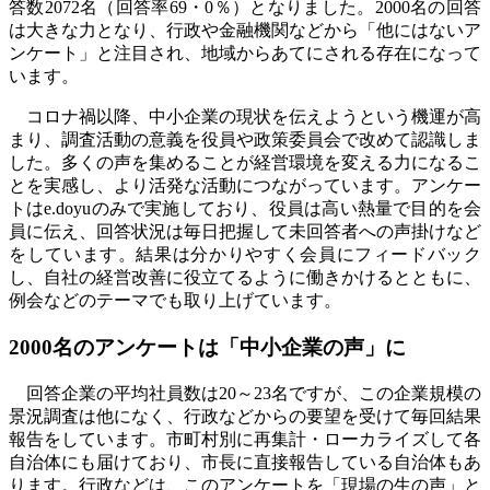
答数2072名（回答率69・0％）となりました。2000名の回答
は大きな力となり、行政や金融機関などから「他にはないア
ンケート」と注目され、地域からあてにされる存在になって
います。
コロナ禍以降、中小企業の現状を伝えようという機運が高
まり、調査活動の意義を役員や政策委員会で改めて認識しま
した。多くの声を集めることが経営環境を変える力になるこ
とを実感し、より活発な活動につながっています。アンケー
トはe.doyuのみで実施しており、役員は高い熱量で目的を会
員に伝え、回答状況は毎日把握して未回答者への声掛けなど
をしています。結果は分かりやすく会員にフィードバック
し、自社の経営改善に役立てるように働きかけるとともに、
例会などのテーマでも取り上げています。
2000名のアンケートは「中小企業の声」に
回答企業の平均社員数は20～23名ですが、この企業規模の
景況調査は他になく、行政などからの要望を受けて毎回結果
報告をしています。市町村別に再集計・ローカライズして各
自治体にも届けており、市長に直接報告している自治体もあ
ります。行政などは、このアンケートを「現場の生の声」と