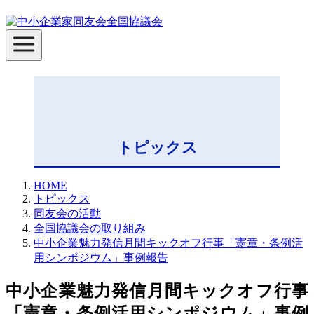
コ
ン
テ
ン
ツ
へ
移
動
トピックス
HOME
トピックス
同友会の活動
全国協議会の取り組み
中小企業魅力発信月間キックオフ行事「憲章・条例活
用シンポジウム」事例報告
中小企業魅力発信月間キックオフ行事
「憲章・条例活用シンポジウム」事例