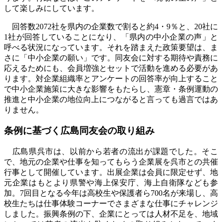
して楽しみにしています。
回答数2072社を県内の企業数で割ると約4・9％と、20社に
1社が回答していることになり、「県内の中小企業の声」と
呼べる状況になっています。それを踏まえた政策要望は、ま
さに「中小企業の願い」です。同友会に対する期待や責務に
応えるためにも、会員増強とセットで活動を進める必要があ
ります。対企業組織率とアンケートの回答率が向上すること
で中小企業施策に大きな影響をもたらし、憲章・条例運動の
推進と中小企業の地位向上につながると言っても過言ではあ
りません。
条例に基づく広島同友会の取り組み
広島県呉市は、以前から若者の流出が課題でした。そこ
で、地元の企業や仕事を知ってもらう企業展を呉市との共催
行事として開催しています。出展企業は会員に限定せず、地
元企業はもとより県警や海上保安庁、海上自衛隊なども参
加。7回目となる今年は高校生や保護者ら700名が来場し、高
校生たちは仕事体験コーナーでさまざまな仕事にチャレンジ
しました。振興条例の下、企業にとっては人材不足を、地域