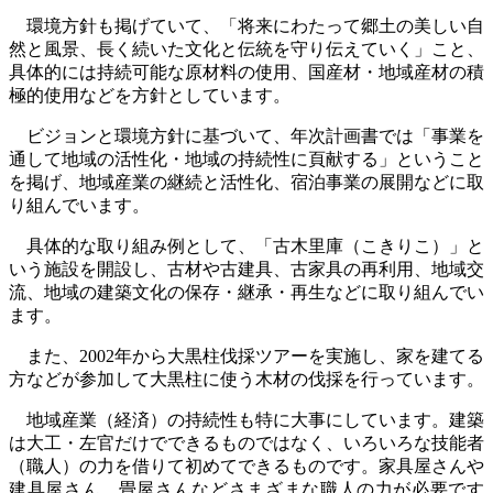
環境方針も掲げていて、「将来にわたって郷土の美しい自
然と風景、長く続いた文化と伝統を守り伝えていく」こと、
具体的には持続可能な原材料の使用、国産材・地域産材の積
極的使用などを方針としています。
ビジョンと環境方針に基づいて、年次計画書では「事業を
通して地域の活性化・地域の持続性に頁献する」ということ
を掲げ、地域産業の継続と活性化、宿泊事業の展開などに取
り組んでいます。
具体的な取り組み例として、「古木里庫（こきりこ）」と
いう施設を開設し、古材や古建具、古家具の再利用、地域交
流、地域の建築文化の保存・継承・再生などに取り組んでい
ます。
また、2002年から大黒柱伐採ツアーを実施し、家を建てる
方などが参加して大黒柱に使う木材の伐採を行っています。
地域産業（経済）の持続性も特に大事にしています。建築
は大工・左官だけでできるものではなく、いろいろな技能者
（職人）の力を借りて初めてできるものです。家具屋さんや
建具屋さん、畳屋さんなどさまざまな職人の力が必要です