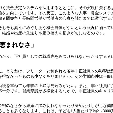
く賃金決定システムを採用するとともに、その実現に資する
施を志向しています。その反面、このような人事・賃金システ
働者間競争と長時間労働が労働者の心身を蝕むまでに激化する
もそも異性にめぐりあう機会自体がないという状況に陥って
、結婚や出産の先送りや産み控えを招きがちになるのです。
恵まれなさ」
たり、正社員としての就職先をみつけられなかったりする者に
。とりわけ、フリーターと称される若年非正社員への影響は
を得なかったものも少なくありませんが、その労働条件は一般
続を重ねても年収の上昇は見込みがたい。また、非正社員に
不十分です。就業形態が多様化するなかで、非正社員のキャリ
裕のなさから結婚に踏み切れなかったり諦めたりしがちな傾
ことも多くなります。これは、子ども1人当たり平均2～300