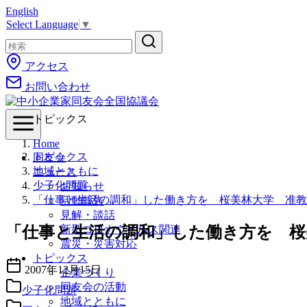
English
コ
Select Language
▼
ン
テ
ン
アクセス
ツ
お問い合わせ
へ
移
動
トピックス
Home
トピックス
同友会
地域とともに
ニュース
少子化問題
お知らせ
「仕事と生活の調和」した働き方を 桜美林大学 准教
活動報告
見解・談話
「仕事と生活の調和」した働き方を 桜
新型コロナウイルス関連
震災・災害対応
トピックス
2007年12月15日
企業づくり
同友会の活動
少子化問題
地域とともに