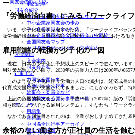
同友会の取り組み
解説記事
同友会紹介
『労働経済白書』にみる「ワークライ
中小企業家同友会ってどんなとこ？
中小企業家同友会の歩み
中小企業家同友会の理念
いま、少子化社会を克服するため、「ワークライフバランス
中小企業家同友会全国協議会（中同協）
版労働経済白書』（8月発表）を受け、中小企業における働
全国同友会マップ
中同協事務局への地図・交通案内
雇用戦略の転換が少子化の一因
入会案内
入会案内
現在、日本の少子化は予想以上のスピードで進んでいます。た
同友会と私
用対策が進まない限り、2030年の労働力人口は2006年の66
行事予定
中同協全国行事
このような少子化に伴う労働力人口の減少は、経済成長の鈍
各地同友会の行事
代育成支援対策が実施されてきました。にもかかわらず、特殊合
幹事会・委員会など
各地同友会公開行事予定一覧
上記の危機的状況をふまえ、平成19年（2007年）版の『
ライブラリ
和を図ることができる雇用システム」、すなわち「ワークラ
用語集
なかでも今回注目されたのは、企業がおしすすめてきた雇用
資料集
中同協全国行事アーカイブ
余裕のない働き方が正社員の生活を蝕む
個人情報保護