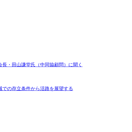
会長・田山謙堂氏（中同協顧問）に聞く
域での存立条件から活路を展望する