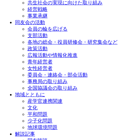
共生社会の実現に向けた取り組み
経営戦略
事業承継
同友会の活動
会員の輪を広げる
支部活動
各地の総会・役員研修会・研究集会など
政策活動
広報活動や情報化推進
青年経営者
女性経営者
委員会・連絡会・部会活動
事務局の取り組み
全国協議会の取り組み
地域とともに
産学官連携関連
文化
平和問題
少子化問題
地球環境問題
解説記事