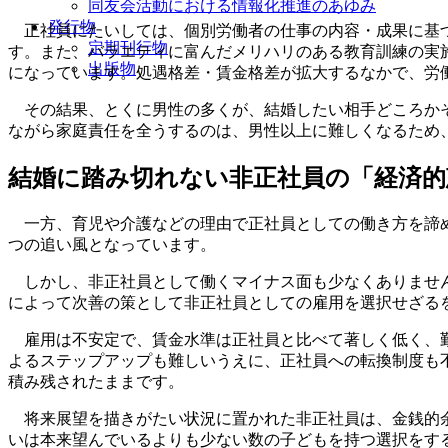
同友会活動における情報化推進のあゆみ
発行物
正社員にたいしては、個別労働者の仕事の内容・成果に基づ
定期刊行物
す。また、バラエティに富んだメリハリのある教育訓練の実
出版物
になっています。処遇格差・賃金格差が拡大するなかで、労
その結果、とくに男性の多くが、結婚したい相手どころかそ
ながら家庭責任を全うするのは、男性以上に難しくなるため
結婚に踏み切れない非正社員の「経済的
一方、育児や介護などの理由で正社員としての働き方を諦め
つの追い風となっています。
しかし、非正社員として働くマイナス面も少なくありません
によって次善の策として非正社員としての雇用を選択せざる
雇用は不安定で、賃金水準は正社員と比べて著しく低く、勤
よるステップアップも難しいうえに、正社員への転換制度も
積み残されたままです。
将来展望を描きがたい状況に置かれた非正社員は、金銭的余
いは本来望んでいるよりも少ない数の子どもを持つ選択をする