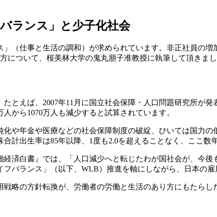
フバランス」と少子化社会
」（仕事と生活の調和）が求められています。非正社員の増加
き方について、桜美林大学の鬼丸朋子准教授に執筆して頂きま
とえば、2007年11月に国立社会保障・人口問題研究所が
57万人から1070万人も減少すると試算されています。
化や年金や医療などの社会保障制度の破綻、ひいては国力の
計出生率は85年以降、1度も2.0を超えることなく、ここ数年は
労働経済白書』では、「人口減少へと転じたわが国社会が、今
イフバランス」（以下、WLB）推進を軸にしながら、日本の雇
戦略の方針転換が、労働者の労働と生活のあり方にもたらし