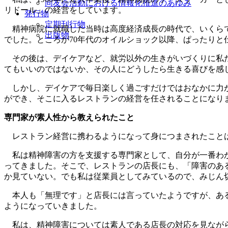
同友会活動における情報化推進のあゆみ
リドール」の経営をしています。
発行物
定期刊行物
精神病院に就職した当時は高度経済成長の時代で、いくらで
出版物
でした。ところが70年代のオイルショック以降、ぱったり
その後は、デイケアなど、就労以外の生きがいづくりに私た
てもいいのではないか、その人にどうしたら生きる喜びを感
しかし、デイケアで毎日楽しく過ごすだけではおなかに力が
ができ、そこに入るレストランの経営を任されることになり
専門家が素人性から教えられたこと
レストラン経営に携わるようになって身につまされたこと
私は精神障害の方を支援する専門家として、自分が一番わか
ってきました。そこで、レストランの店長にも、「障害のあ
か見ていない。でも私は従業員としてみているので、みじん
本人も「無理です」と店長には言っていたようですが、ある
ようになっていきました。
私は、精神障害については素人である店長の対応を見ながら