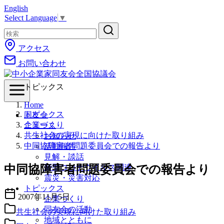
コ
English
Select Language
▼
ン
テ
ン
アクセス
ツ
へ
お問い合わせ
移
動
トピックス
Home
トピックス
同友会
企業づくり
ニュース
共生社会の実現に向けた取り組み
お知らせ
中同協障害者問題委員会での報告より
活動報告
見解・談話
中同協障害者問題委員会での報告より
新型コロナウイルス関連
震災・災害対応
トピックス
2007年11月5日
企業づくり
同友会の活動
共生社会の実現に向けた取り組み
地域とともに