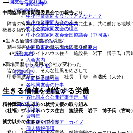
同友会の取り組み
解説記事
同友会紹介
中同協障害者問題委員会での報告より
中小企業家同友会ってどんなとこ？
中小企業家同友会の歩み
障害の有無に限らず、だれもが共に生き、共に働ける地域づ
中小企業家同友会の理念
概要を紹介します。
中小企業家同友会全国協議会（中同協）
●生きる価値を創造する労働
全国同友会マップ
精神障害のある方の就労支援の取り組み
中同協事務局への地図・交通案内
（社福）ブライトハウス住吉 施設長 岩下 博子氏（宮
入会案内
入会案内
●職場実習から雇用で会社が変わった
同友会と私
皆が支え合う、そんな社風をめざして
行事予定
甲斐電波サービス（株） 社長 甲斐 章浩氏（大分）
中同協全国行事
各地同友会の行事
生きる価値を創造する労働
幹事会・委員会など
各地同友会公開行事予定一覧
ライブラリ
精神障害のある方の就労支援の取り組み
用語集
（社福）ブライトハウス住吉 施設長 岩下 博子氏（宮崎
資料集
就労以外で生きがいづくり
中同協全国行事アーカイブ
個人情報保護
私は、1966年に短大卒業後、精神病院のケースワーカー