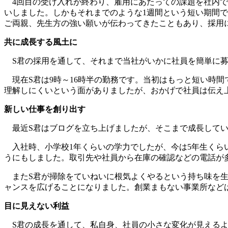
4回目の受け入れが終わり、雇用にあたっての課題を社内で
いしました。しかもそれまでのような1週間という短い期間
ご両親、先生方の強い願いが伝わってきたこともあり、採用
共に成長する風土に
S君の採用を通して、それまで当社がいかに社員を簡単に募
現在S君は9時～16時半の勤務です。当初はもっと短い時
理解しにくいという面がありましたが、おかげで社員は伝え
新しい仕事を創り出す
最近S君はブログを立ち上げましたが、そこまで成長してい
入社時、小学校1年くらいの学力でしたが、今は5年生くら
うにもしました。取引先や社員から在庫の確認などの電話が
またS君が掃除をていねいに根気よくやるという持ち味を生
ャンスを広げることになりました。創業まもない事業所など
目に見えない利益
S君の成長を通して、私自身、社員の小さな変化が見えるよ