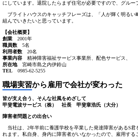
にしています。退院したらまず住宅が必要ですので、グルー
ブライトハウスのキャッチフレーズは、「人が輝く明るい町
組んでいきたいと思っています。
【会社概要】
創業
2001年
職員数
5名
利用者数
20名
事業内容
精神障害福祉サービス事業所、配色サービス
所在地
宮崎市島之内伊鈴山
TEL
0985-62-5255
職場実習から雇用で会社が変わった
皆が支え合う、そんな社風をめざして
甲斐電波サービス（株） 社長 甲斐章浩氏（大分）
障害者問題との出合い
当社は、2年半前に養護学校を卒業した発達障害があるS君
れます。私自身、身内に障害者がいなかったので、雇用する