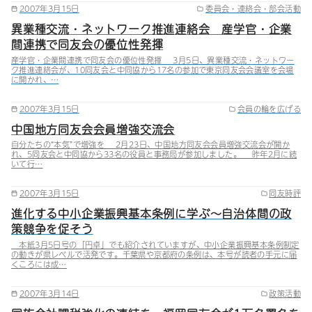
2007年3月15日
委員会・連絡会・部会活動
異業種交流・ネットワーク推進連絡会 産学官・企業
間連携で同友会の優位性発揮
産学官・企業間連携で同友会の優位性発揮 3月5日、異業種交流・ネットワー
ク推進連絡会が、10同友会と中同協から17名の参加で東京同友会会議室を会場
に開かれ、…
2007年3月15日
会員の輪を広げる
中国地方同友会会員増強交流会
自分たちの“本気”で増強を 2月23日、中国地方同友会会員増強交流会が開か
れ、5同友会と中同協から33名の役員と事務局が参加しました。 昨年2月に続
いて行…
2007年3月15日
同友時評
進化する中小企業振興基本条例に学ぶ～自治体間の政
策競争を促そう
本紙3月5日号の「円卓」でも紹介されていますが、中小企業振興基本条例制定
の動きが県レベルで活発です。千葉県や京都府の条例は、本号が読者の手元に届
くころには成…
2007年3月14日
政策活動