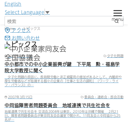
コ
English
ン
Select Language
▼
テ
ン
Home
トピックス
アクセス
ツ
お問い合わせ
へ
トピックス
移
2007年3月15日
少子化問題
動
中小都市での中小企業振興が鍵 下平尾 勲・福島学
院大学教授に聞く
少子化問題の原因に、長時間労働と非正規雇用の増加があるとして、内閣府や
厚生労働省などが指摘する個々の企業の「仕事と生活の調和」（ワーク・ライ
フ・バランス）の…
2007年3月15日
委員会・連絡会・部会活動
中同協障害者問題委員会 地域連携で共生社会を
地域連携で共生社会を 交流会2008年は東京、2010年は沖縄で開催 2月21
日、障害者問題委員会が東京同友会会議室で開かれ、11同友会と中同協から25
名が…