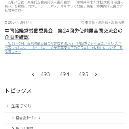
2月24日夜、東京同友会共同求人委員会は、「沖縄共同求人活動20周年感謝の
集い」を那覇市内のロワジールホテルオキナワで開催。東京・沖縄両同友会と学
校関係者お…
2007年3月14日
委員会・連絡会・部会活動
中同協経営労働委員会 第24回労使問題全国交流会の
企画を確認
3月1～2日、経営労働委員会が東京で開かれ、15同友会と中同協から34名が
出席しました。 1日目は、「企業変革支援プログラム」（仮称）について、立
命館大学…
493
494
495
トピックス
企業づくり
経営指針づくり
採用と教育