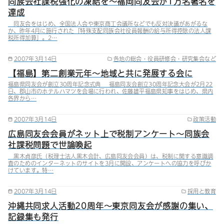
同族会社課税強化の凍結を～福岡同友会が1万名署名を
達成
同友会をはじめ、全国法人会や東京商工会議所などでも反対決議があがるな
か、昨年4月に施行された「特殊支配同族会社役員報酬の給与所得控除の法人課
税所得加算」。2…
2007年3月14日
各地の総会・役員研修会・研究集会など
【福島】第二創業元年～地域と共に発展する会に
福島県同友会が創立30周年記念式典 福島同友会創立30周年記念大会が2月22
日、郡山市のホテルハマツを会場に行われ、佐藤雄平福島県知事をはじめ、県内
各界から…
2007年3月14日
政策活動
広島同友会会員がネット上で税制アンケート～同族会
社課税問題で世論喚起
黒木貞彦氏（税理士法人黒木会計、広島同友会会員）は、税制に関する意識調
査のためのインターネットのサイトを3月に開設、アンケートへの協力を呼びか
けています。特…
2007年3月14日
採用と教育
沖縄共同求人活動20周年～東京同友会が感謝の集い、
記録集も発行